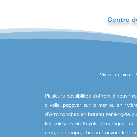
Centre d
Vivre le plein air !
Plusieurs possibilités s’offrent à vous : r
à voile, pagayer sur la mer ou en rivière, 
d’Arromanches en bateau semi-rigide
ou
les caissons en kayak,
s’imprégner du l
amis, en groupe, chacun
trouvera la formu